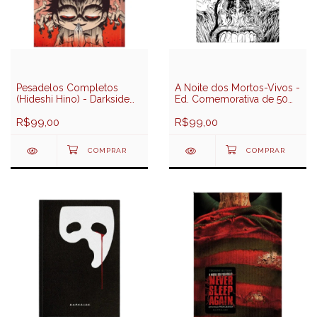
Pesadelos Completos
A Noite dos Mortos-Vivos -
(Hideshi Hino) - Darkside
Ed. Comemorativa de 50
Books
Anos (John Russo) -
R$99,00
Darkside Books
R$99,00