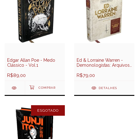
Edgar Allan Poe - Medo
Ed & Lorraine Warren -
Clássico - Vol.1
Demonologistas: Arquivos
Sobrenaturais - Darkside
R$89,00
Books
R$79,00
DETALHES
ESGOTADO