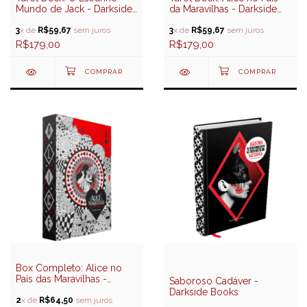
Mundo de Jack - Darkside
da Maravilhas - Darkside
Books
Books
3
x de
R$59,67
sem juros
3
x de
R$59,67
sem juros
R$179,00
R$179,00
Box Completo: Alice no
País das Maravilhas -
Saboroso Cadáver -
Darkside Books
Darkside Books
2
x de
R$64,50
sem juros