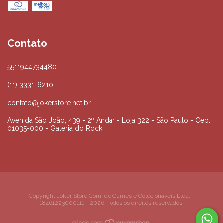
Contato
5511944734480
(11) 3331-6210
contato@jokerstore.net.br
Avenida São João, 439 - 2º Andar - Loja 322 - São Paulo - Cep:
01035-000 - Galeria do Rock
Copyright Joker Store Com. de Games e Colecionáveis Ltda. -
18461223000111 - 2026. Todos os direitos reservados.