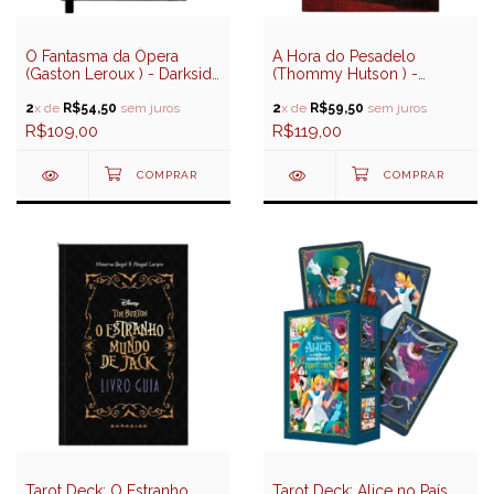
O Fantasma da Ópera
A Hora do Pesadelo
(Gaston Leroux ) - Darkside
(Thommy Hutson ) -
Books
Darkside Books
2
x de
R$54,50
sem juros
2
x de
R$59,50
sem juros
R$109,00
R$119,00
Tarot Deck: O Estranho
Tarot Deck: Alice no País