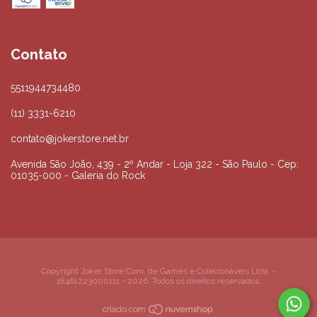
Contato
5511944734480
(11) 3331-6210
contato@jokerstore.net.br
Avenida São João, 439 - 2º Andar - Loja 322 - São Paulo - Cep:
01035-000 - Galeria do Rock
Copyright Joker Store Com. de Games e Colecionáveis Ltda. -
18461223000111 - 2026. Todos os direitos reservados.