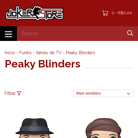
0
R$0,00
-
Início
-
Funko
-
Séries de TV
-
Peaky Blinders
Peaky Blinders
Filtrar