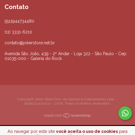
Contato
5511944734480
(11) 3331-6210
contato@jokerstore.net.br
Avenida São João, 439 - 2º Andar - Loja 322 - São Paulo - Cep:
01035-000 - Galeria do Rock
Copyright Joker Store Com. de Games e Colecionáveis Ltda. -
18461223000111 - 2026. Todos os direitos reservados.
Ao navegar por este site
você aceita o uso de cookies
para