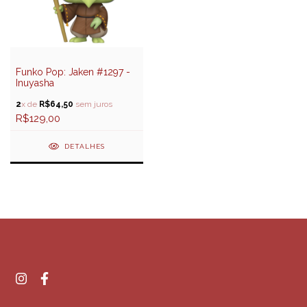
Funko Pop: Jaken #1297 -
Inuyasha
2
x de
R$64,50
sem juros
R$129,00
DETALHES