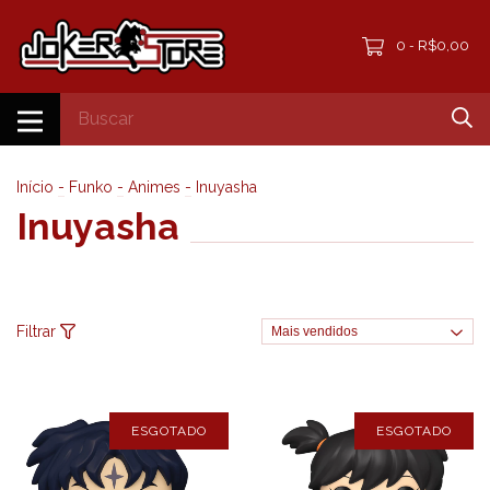
0
R$0,00
-
Início
-
Funko
-
Animes
-
Inuyasha
Inuyasha
Filtrar
ESGOTADO
ESGOTADO