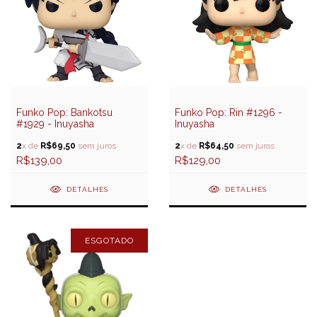
Funko Pop: Bankotsu
Funko Pop: Rin #1296 -
#1929 - Inuyasha
Inuyasha
2
x de
R$69,50
sem juros
2
x de
R$64,50
sem juros
R$139,00
R$129,00
DETALHES
DETALHES
ESGOTADO