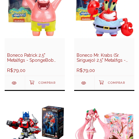
Boneco Patrick 2,5"
Boneco Mr. Krabs (Sr.
Metalfigs - SpongeBob
Siriguejo) 2,5" Metalfigs -
SquarePants - Jada Toys
SpongeBob SquarePants -
R$79,00
Jada Toys
R$79,00