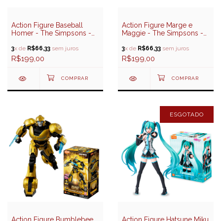
Action Figure Baseball
Action Figure Marge e
Homer - The Simpsons -
Maggie - The Simpsons -
Jakks (Sunny)
Jakks (Sunny)
3
x de
R$66,33
sem juros
3
x de
R$66,33
sem juros
R$199,00
R$199,00
ESGOTADO
Action Figure Bumblebee
Action Figure Hatsune Miku