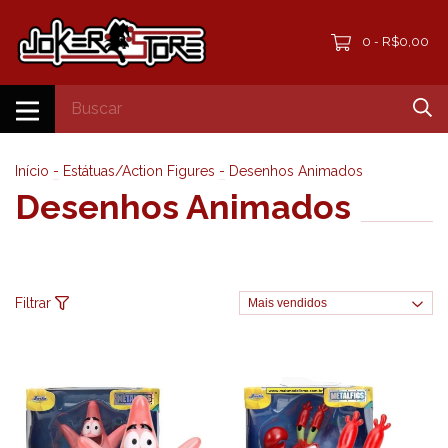
0
R$0,00
-
Início
-
Estátuas/Action Figures
-
Desenhos Animados
Desenhos Animados
Filtrar