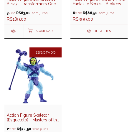
B-127 - Transformers One -
Fantastic Series - Blokees
Blokees
3
x de
R$63,00
sem juros
6
x de
R$66,50
sem juros
R$189,00
R$399,00
DETALHES
ESGOTADO
Action Figure Skeletor
(Esqueleto) - Masters of the
Universe - Mattel
2
x de
R$74,50
sem juros