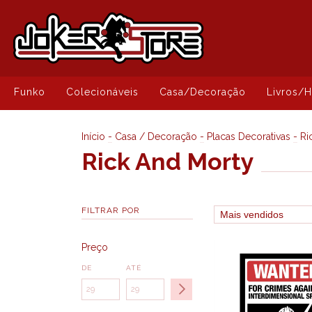
Funko
Colecionáveis
Casa/Decoração
Livros/
Início
-
Casa / Decoração
-
Placas Decorativas
-
Ri
Rick And Morty
FILTRAR POR
Preço
DE
ATÉ