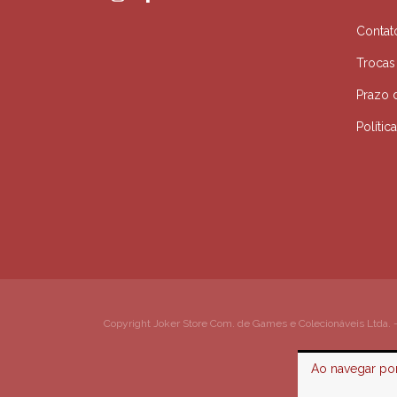
Contat
Trocas
Prazo 
Polític
Copyright Joker Store Com. de Games e Colecionáveis Ltda. -
Ao navegar por