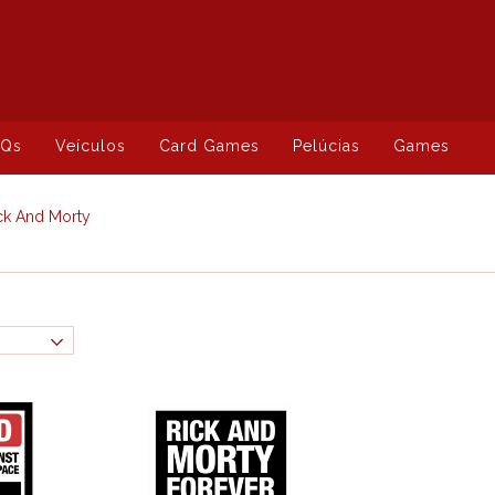
HQs
Veículos
Card Games
Pelúcias
Games
ck And Morty