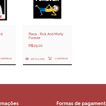
rd
Placa - Rick And Morty
Forever
R$29,00
DETALHES
rmações
Formas de pagament