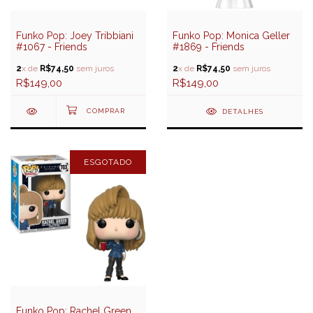
Funko Pop: Joey Tribbiani
Funko Pop: Monica Geller
#1067 - Friends
#1869 - Friends
2
x de
R$74,50
sem juros
2
x de
R$74,50
sem juros
R$149,00
R$149,00
DETALHES
ESGOTADO
Funko Pop: Rachel Green