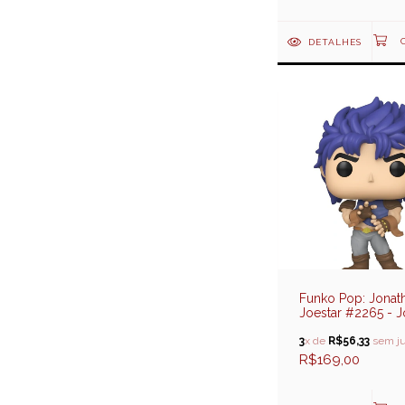
DETALHES
Funko Pop: Jonat
Joestar #2265 - J
Bizarre Adventure
3
x de
R$56,33
sem ju
R$169,00