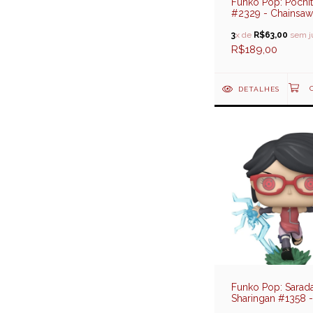
Funko Pop: Pochi
#2329 - Chainsa
Reze Arc (SDCC 
Exclusive)
3
x de
R$63,00
sem j
R$189,00
DETALHES
Funko Pop: Sarada
Sharingan #1358 -
Boruto Naruto Ne