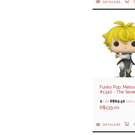
DETALHES
Funko Pop: Melio
#1340 - The Seve
Deadly Sins (O Se
Pecadados Capitai
2
x de
R$69,50
sem j
R$139,00
DETALHES