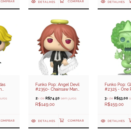
DETALHES
DETALHES
das
Funko Pop: Angel Devil
Funko Pop: G
n
#2350- Chainsaw Man
#2325 - One 
te
Reze Arc
s)
uros
2
x de
R$74,50
sem juros
3
x de
R$53,00
s
R$149,00
R$159,00
DETALHES
DETALHES