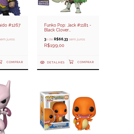
aido #1267
Funko Pop: Jack #1181 -
Black Clover
(CCXP2022)
em juros
3
x de
R$66,33
sem juros
R$199,00
DETALHES