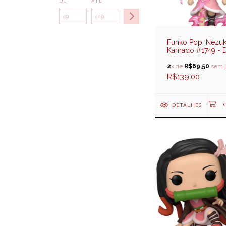
DE
ATÉ
Funko Pop: Nezu
Kamado #1749 -
Slayer
2
x de
R$69,50
sem j
R$139,00
DETALHES