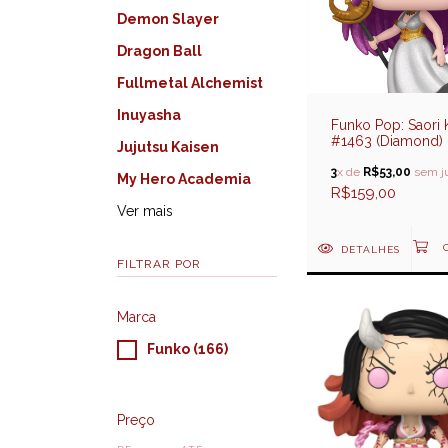
Demon Slayer
Dragon Ball
Fullmetal Alchemist
Inuyasha
Funko Pop: Saori 
#1463 (Diamond) -
Jujutsu Kaisen
Seiya (Cavaleiros
Zodíaco) (Special
3
x de
R$53,00
sem j
My Hero Academia
Edition)
R$159,00
Ver mais
DETALHES
FILTRAR POR
Marca
Funko (166)
Preço