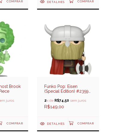
DETALHES
host Brook
Funko Pop: Eisen
Piece
(Special Edition) #2359-
Frieren
em juros
2
x de
R$74,50
sem juros
R$149,00
DETALHES