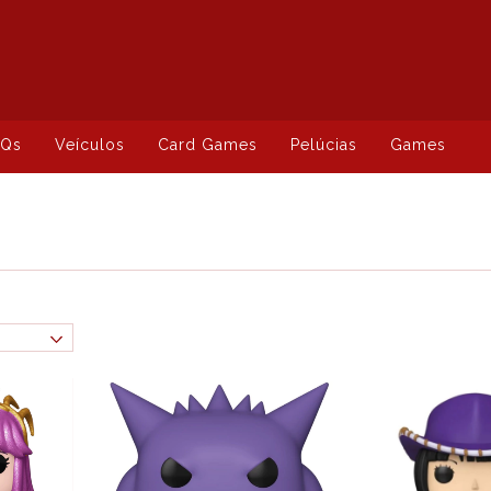
HQs
Veículos
Card Games
Pelúcias
Games