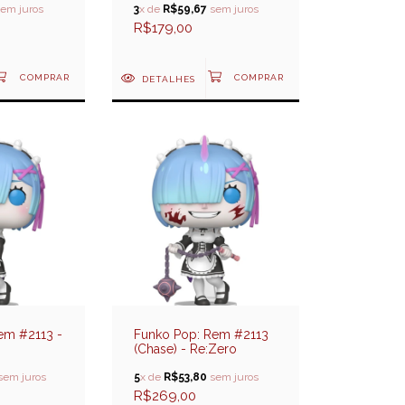
em juros
3
x de
R$59,67
sem juros
R$179,00
DETALHES
em #2113 -
Funko Pop: Rem #2113
(Chase) - Re:Zero
sem juros
5
x de
R$53,80
sem juros
R$269,00