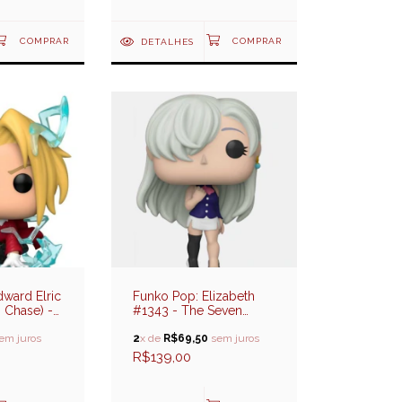
DETALHES
ward Elric
Funko Pop: Elizabeth
 Chase) -
#1343 - The Seven
hemist
Deadly Sins (O Sete
em juros
Pecadados Capitais)
2
x de
R$69,50
sem juros
R$139,00