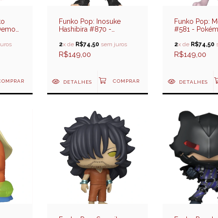
ko
Funko Pop: Inosuke
Funko Pop: 
Demon
Hashibira #870 -
#581 - Poké
Demon Slayer
uros
2
x de
R$74,50
sem juros
2
x de
R$74,50
s
R$149,00
R$149,00
DETALHES
DETALHES