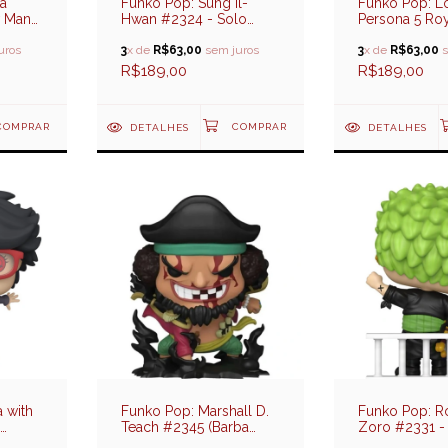
ta
Funko Pop: Sung il-
Funko Pop: Lo
w Man
Hwan #2324 - Solo
Persona 5 Ro
2026
Leveling (SDCC 2026
2026 Exclusiv
uros
Exclusive)
3
x de
R$63,00
sem juros
3
x de
R$63,00
s
R$189,00
R$189,00
DETALHES
DETALHES
 with
Funko Pop: Marshall D.
Funko Pop: R
Teach #2345 (Barba
Zoro #2331 -
xt
Negra) - One Piece
(Special Editi