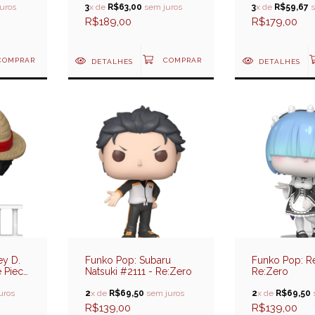
uros
(Special Edition)
3
x de
R$63,00
sem juros
3
x de
R$59,67
s
R$189,00
R$179,00
DETALHES
DETALHES
y D.
Funko Pop: Subaru
Funko Pop: R
 Piece
Natsuki #2111 - Re:Zero
Re:Zero
uros
2
x de
R$69,50
sem juros
2
x de
R$69,50
R$139,00
R$139,00