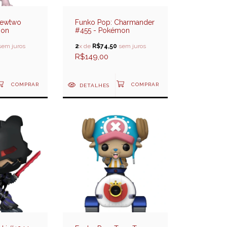
Mewtwo
Funko Pop: Charmander
mon
#455 - Pokémon
em juros
2
x de
R$74,50
sem juros
R$149,00
DETALHES