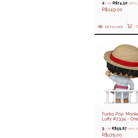
Generations
2
x de
R$74,50
sem j
R$149,00
DETALHES
Funko Pop: Monke
Luffy #2334 - One
(Special Edition)
3
x de
R$59,67
sem j
R$179,00