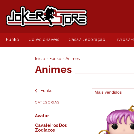
Funko
Colecionáveis
Casa/Decoração
Livros/
Início
-
Funko
-
Animes
Animes
Funko
CATEGORIAS
Avatar
Cavaleiros Dos
Zodíacos