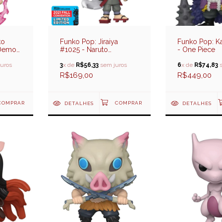
ko
Funko Pop: Jiraiya
Funko Pop: K
 Demon
#1025 - Naruto
- One Piece
Shippuden (NYCC 2021)
uros
3
x de
R$56,33
sem juros
6
x de
R$74,83
s
R$169,00
R$449,00
DETALHES
DETALHES