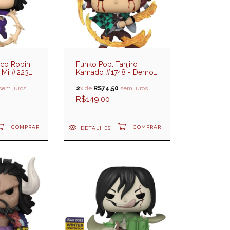
ico Robin
Funko Pop: Tanjiro
 Mi #2233
Kamado #1748 - Demon
Slayer
sem juros
2
x de
R$74,50
sem juros
R$149,00
DETALHES