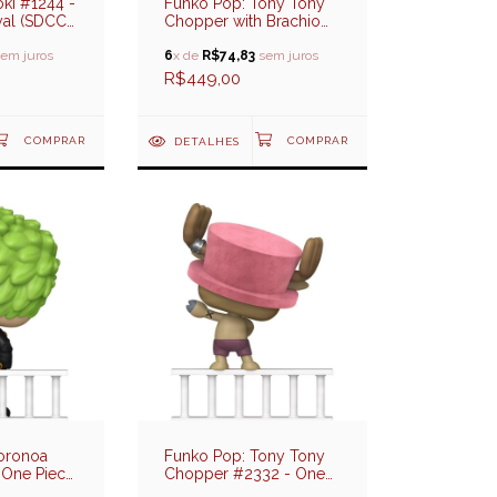
ki #1244 -
Funko Pop: Tony Tony
yal (SDCC
Chopper with Brachio
e)
Tank V #148 - One
em juros
Piece (SDCC 2026
6
x de
R$74,83
sem juros
Exclusive)
R$449,00
DETALHES
oronoa
Funko Pop: Tony Tony
 One Piece
Chopper #2332 - One
on)
Piece (Special Edition)