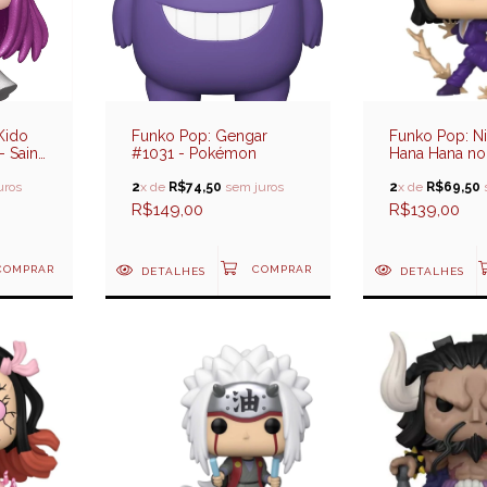
Kido
Funko Pop: Gengar
Funko Pop: N
 Saint
#1031 - Pokémon
Hana Hana no
 do
- One Piece
uros
2
x de
R$74,50
sem juros
2
x de
R$69,50
R$149,00
R$139,00
DETALHES
DETALHES