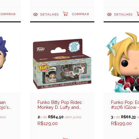
DETALHES
DETALHES
han
Funko Bitty Pop Rides:
Funko Pop: Ed
ojo's
Monkey D. Luffy and
#1176 (Glow -
Thousand Sunny - One
Fullmetal Alc
ros
Piece
2
x de
R$64,50
sem juros
3
x de
R$66,33
s
R$129,00
R$199,00